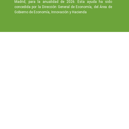
Madrid, para la anualidad de 2026. Esta ayuda ha sido
concedida por la Dirección General de Economía, del Área de
Gobierno de Economía, Innovación y Hacienda