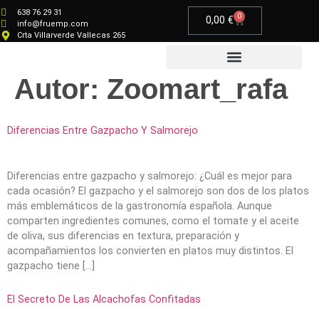
638 76 29 31
0
0,00
€
info@fruemp.com
Crta Villarverde Vallecas 265
Autor:
Zoomart_rafa
Productos Gourmet
Diferencias Entre Gazpacho Y Salmorejo
Diferencias entre gazpacho y salmorejo: ¿Cuál es mejor para
cada ocasión? El gazpacho y el salmorejo son dos de los platos
más emblemáticos de la gastronomía española. Aunque
comparten ingredientes comunes, como el tomate y el aceite
de oliva, sus diferencias en textura, preparación y
acompañamientos los convierten en platos muy distintos. El
gazpacho tiene […]
El Secreto De Las Alcachofas Confitadas