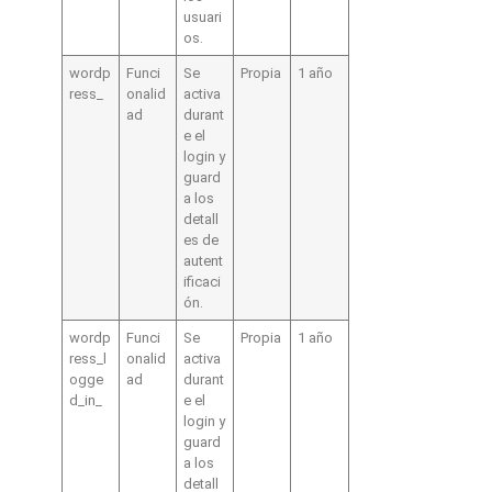
usuari
os.
wordp
Funci
Se
Propia
1 año
ress_
onalid
activa
ad
durant
e el
login y
guard
a los
detall
es de
autent
ificaci
ón.
wordp
Funci
Se
Propia
1 año
ress_l
onalid
activa
ogge
ad
durant
d_in_
e el
login y
guard
a los
detall