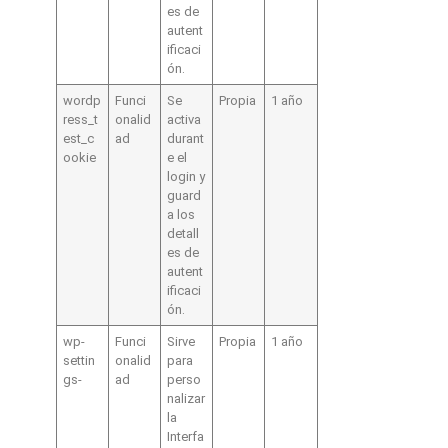
es de
autent
ificaci
ón.
wordp
Funci
Se
Propia
1 año
ress_t
onalid
activa
est_c
ad
durant
ookie
e el
login y
guard
a los
detall
es de
autent
ificaci
ón.
wp-
Funci
Sirve
Propia
1 año
settin
onalid
para
gs-
ad
perso
nalizar
la
Interfa