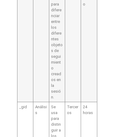
para
o
difere
nciar
entre
los
difere
ntes
objeto
s de
segui
mient
o
cread
os en
la
sesió
n.
_gid
Análisi
Se
Tercer
24
s
usa
os
horas
para
distin
guir a
los