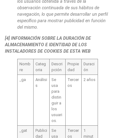
los usuarios obtenida a través de la
observación continuada de sus hábitos de
navegación, lo que permite desarrollar un perfil
específico para mostrar publicidad en función
del mismo.
[4] INFORMACIÓN SOBRE LA DURACIÓN DE
ALMACENAMIENTO E IDENTIDAD DE LOS
INSTALADORES DE COOKIES DE ESTA WEB
Nomb
Categ
Descri
Propie
Duraci
re
oria
pción
dad
ón
_ga
Análisi
Se
Tercer
2 años
s
usa
os
para
distin
guir a
los
usuari
os.
_gat
Publici
Se
Tercer
1
dad
usa
os
minut