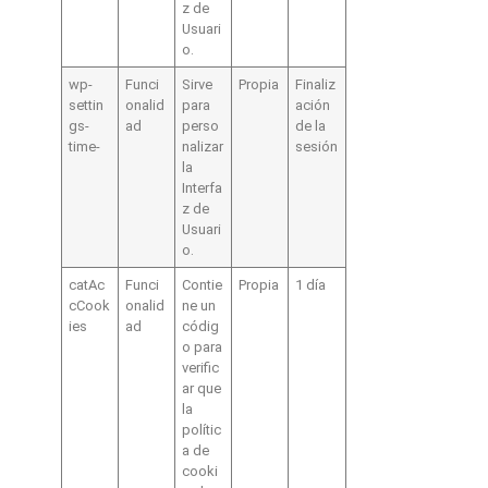
z de
Usuari
o.
wp-
Funci
Sirve
Propia
Finaliz
settin
onalid
para
ación
gs-
ad
perso
de la
time-
nalizar
sesión
la
Interfa
z de
Usuari
o.
catAc
Funci
Contie
Propia
1 día
cCook
onalid
ne un
ies
ad
códig
o para
verific
ar que
la
polític
a de
cooki