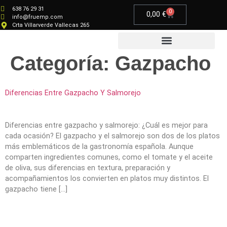
638 76 29 31
0
0,00
€
info@fruemp.com
Crta Villarverde Vallecas 265
Categoría:
Gazpacho
Productos Gourmet
Diferencias Entre Gazpacho Y Salmorejo
Diferencias entre gazpacho y salmorejo: ¿Cuál es mejor para
cada ocasión? El gazpacho y el salmorejo son dos de los platos
más emblemáticos de la gastronomía española. Aunque
comparten ingredientes comunes, como el tomate y el aceite
de oliva, sus diferencias en textura, preparación y
acompañamientos los convierten en platos muy distintos. El
gazpacho tiene […]