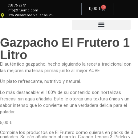
638 76 29 31
0
0,00
€
info@fruemp.com
Crta Villarverde Vallecas 265
Productos Gourmet
Gazpacho El Frutero 1
Litro
El auténtico gazpacho, hecho siguiendo la receta tradicional con
las mejores materias primas junto al mejor AOVE.
Un plato refrescante, nutritivo y natural.
Lo más destacable: el 100% de su contenido son hortalizas
frescas, sin agua añadida. Esto le otorga una textura única y un
sabor intenso que lo convierte en una verdadera delicia para el
paladar.
5,00
€
Combina los productos de El Frutero como quieras en packs de 3
unidades. Se irán añadiendo al carrito. Cuando tengas 3, Pídelo y