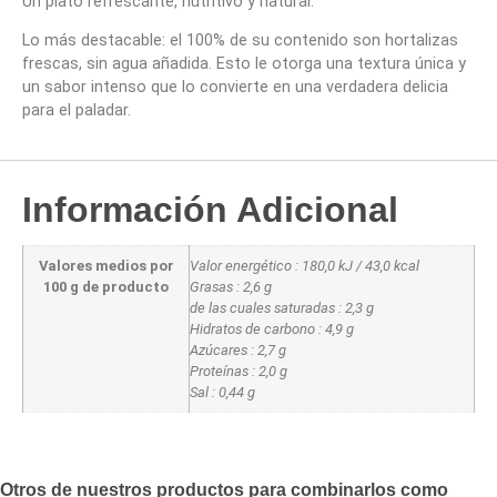
Un plato refrescante, nutritivo y natural.
Lo más destacable: el 100% de su contenido son hortalizas
frescas, sin agua añadida. Esto le otorga una textura única y
un sabor intenso que lo convierte en una verdadera delicia
para el paladar.
Información Adicional
Valores medios por
Valor energético : 180,0 kJ / 43,0 kcal
100 g de producto
Grasas : 2,6 g
de las cuales saturadas : 2,3 g
Hidratos de carbono : 4,9 g
Azúcares : 2,7 g
Proteínas : 2,0 g
Sal : 0,44 g
Otros de nuestros productos para combinarlos como