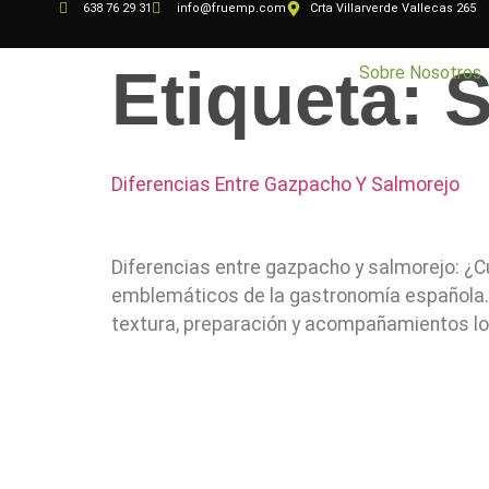
638 76 29 31
info@fruemp.com
Crta Villarverde Vallecas 265
Etiqueta:
S
Sobre Nosotros
Diferencias Entre Gazpacho Y Salmorejo
Diferencias entre gazpacho y salmorejo: ¿C
emblemáticos de la gastronomía española. 
textura, preparación y acompañamientos los