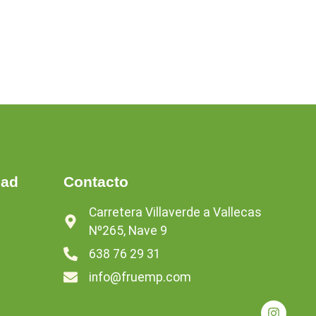
dad
Contacto
Carretera Villaverde a Vallecas
Nº265, Nave 9
638 76 29 31
info@fruemp.com