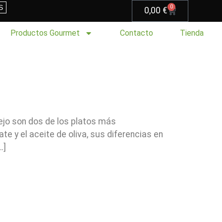
S
0
0,00
€
Productos Gourmet
Contacto
Tienda
ejo son dos de los platos más
y el aceite de oliva, sus diferencias en
…]