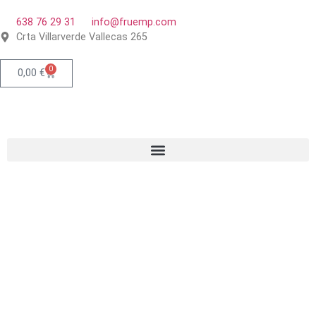
638 76 29 31
info@fruemp.com
Crta Villarverde Vallecas 265
0
0,00
€